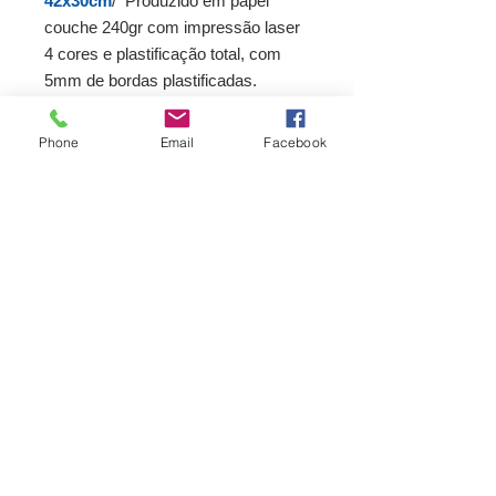
42x30cm
/ Produzido em papel
couche 240gr com impressão laser
4 cores e plastificação total, com
5mm de bordas plastificadas.
Design exclusivo assinado pela
artista plástica Alba Milioni.
Phone
Email
Facebook
PRAZO DE ENTREGA 10 DIAS
Contato
11 - 97278.8289
/ Whatsapp
albamaramilioni@gmail.com
Brasil / SP / Salto
13320-210
Rua Monsenhor Couto 215