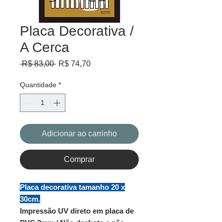
Placa Decorativa /
A Cerca
Preço
Preço
 R$ 83,00 
R$ 74,70
normal
promocional
Quantidade
*
Adicionar ao carrinho
Comprar
Placa decorativa tamanho 20 x
30cm.
Impressão UV direto em placa de