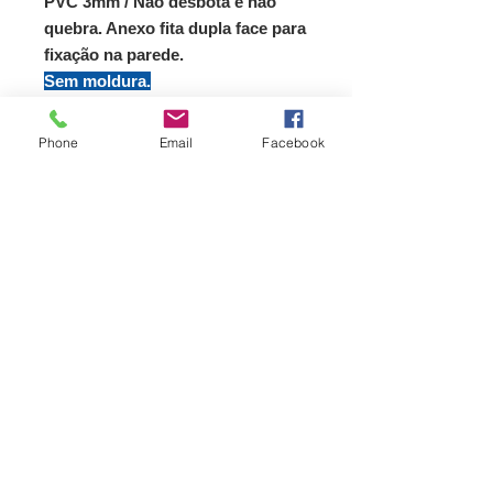
PVC 3mm / Não desbota e não
quebra. Anexo fita dupla face para
fixação na parede.
Sem moldura.
Ótima opção para presentear!
PRAZO DE ENTREGA = 10 DIAS
Phone
Email
Facebook
Contato
11 - 97278.8289
/ Whatsapp
albamaramilioni@gmail.com
Brasil / SP / Salto
13320-210
Rua Monsenhor Couto 215