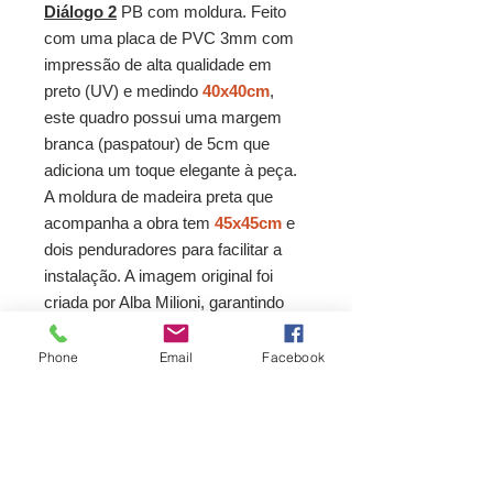
Diálogo 2
PB com moldura. Feito
com uma placa de PVC 3mm com
impressão de alta qualidade em
preto (UV) e medindo
40x40cm
,
este quadro possui uma margem
branca (paspatour) de 5cm que
adiciona um toque elegante à peça.
A moldura de madeira preta que
acompanha a obra tem
45x45cm
e
dois penduradores para facilitar a
instalação. A imagem original foi
criada por Alba Milioni, garantindo
uma peça exclusiva para a sua
decoração. E não se preocupe com
Phone
Email
Facebook
a entrega,
o prazo é de 15 dias
para que você possa desfrutar do
seu novo quadro o mais rápido
possível.