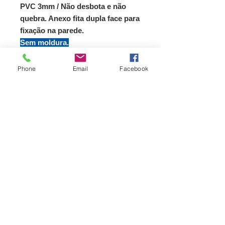
PVC 3mm / Não desbota e não
quebra. Anexo fita dupla face para
fixação na parede.
Sem moldura.
Ótima opção para presentear!
PRAZO DE ENTREGA = 10 DIAS
Phone
Email
Facebook
Contato
11 - 97278.8289
/ Whatsapp
albamaramilioni@gmail.com
Brasil / SP / Salto
13320-210
Rua Monsenhor Couto 215