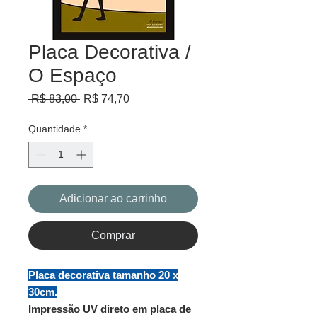
Placa Decorativa /
O Espaço
Preço
Preço
 R$ 83,00 
R$ 74,70
normal
promocional
Quantidade
*
Adicionar ao carrinho
Comprar
Placa decorativa tamanho 20 x
30cm.
Impressão UV direto em placa de